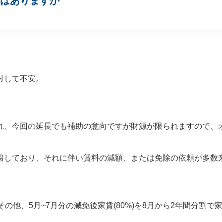
満はありますか
して不安。

れ、今回の延長でも補助の意向ですが財源が限られますので、オ
粛しており、それに伴い賃料の減額、または免除の依頼が多数来
の他、5月~7月分の減免後家賃(80%)を8月から2年間分割で