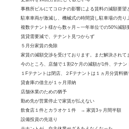
事務所ビルにてコロナの影響による賃料の減額要望と
駐車車両が激減し、機械式の時間貸し駐車場の売り上げ
複数テナント様から数ヶ月～一年単位での50%減額要
賃貸需要減で、テナント見つからず

５月分家賃の免除

家賃の減額交渉を受けております。まだ解決されてま
今のところ、店舗で１割2ケ月の減額が1件、テナント
１Fテナントは閉店、２Fテナントは１ヵ月分賃料猶
貸倉庫の借主が１ヶ月滞納

店舗休業のための猶予

勤め先が営業停止で家賃が払えない

飲食店１件とカラオケ１件　→ 家賃3ヶ月間半額

設備投資の先送り

テナントが、自主休業せざるをえなくなった。
