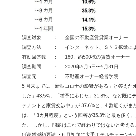
調査対象
：
全国の不動産賃貸業オーナー
調査方法
：
インターネット、ＳＮＳ拡散に
有効回答数
：
180、約500棟の賃貸オーナー
調査期間
：
2020年5月5日〜5月31日
調査元
：
不動産オーナー経営学院
5 月末までに「新型コロナの影響がある」と答えた
した」43.5%、「猶予に応じた」31.8%、など
テナントと家賃交渉中」が 37.6%と、4 割近く
は、「3カ月程度」という回答が35.3%と最も多
た。 しかし、問題はこれで終わりではないと考える。
げ家賃減額要請 ・6 月初旬に大手ホテルチェーンか