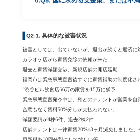
Q5. 国に求める支援策、または不
Q2-1. 具体的な被害状況
被害としては、出ていないが、退出が続くと返済に対
カラオケ店から家賃免除の依頼が来た

退去と家賃減額交渉、新規店舗の開店延期

福岡市は緊急事態宣言後すぐに家賃補助の制度化さ
"渋谷ビル飲食店66万の家賃を15万に猶予

緊急事態宣言発令中は、殆どのテナントが営業を自
合意もなく賃料50%分しか支払われない。

減額要請が4棟6件、退去2棟2件

店舗テナントは一律家賃20%×3ヶ月減免しました。そ
更新料を10回分割にして欲しい等
