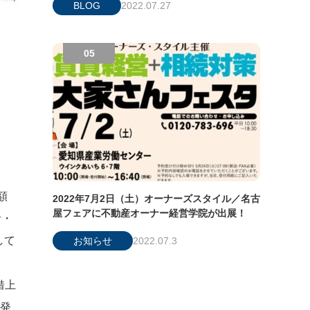
BLOG
2022.07.27
額
2022年7月2日（土）オーナーズスタイル／名古
屋フェアに不動産オーナー経営学院が出展！
者・
して
お知らせ
2022.07.3
借上
開発