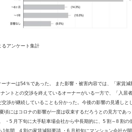
よるアンケート集計
オーナーは54％であった。 また影響・被害内容では、「家賃減
既にテナントとの交渉を終えているオーナーがいる一方で、「入居
がまだ交渉が継続していることも分かった。今後の影響の見通しと
く、夏頃にはコロナの影響が一度は収束するだろうとの見方であっ
 ・5 月下旬に大手駐車場会社から中長期的に、5 割～8 割の
ら1年間、4 割の家賃減額要請 ・6 月初旬にマンション会社が