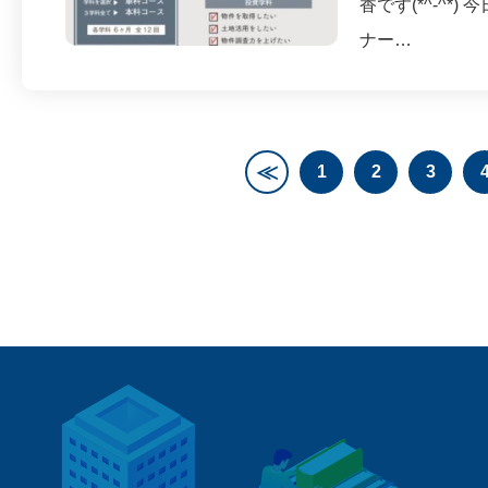
香です(*^-^
ナー…
≪
1
2
3