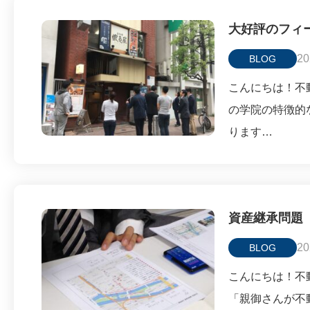
大好評のフィ
20
BLOG
こんにちは！不動
の学院の特徴的
ります…
資産継承問題
20
BLOG
こんにちは！不動
「親御さんが不