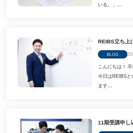
いる。」…
REIBS立ち
20
BLOG
こんにちは！ 不
今日はREIB
ます…
11期受講申し