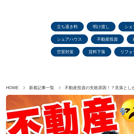
立ち退き料
明け渡し
シェ
シェアハウス
不動産投資
空室対策
賃料下落
リフォ
HOME
新着記事一覧
不動産投資の失敗原因！？見落とし