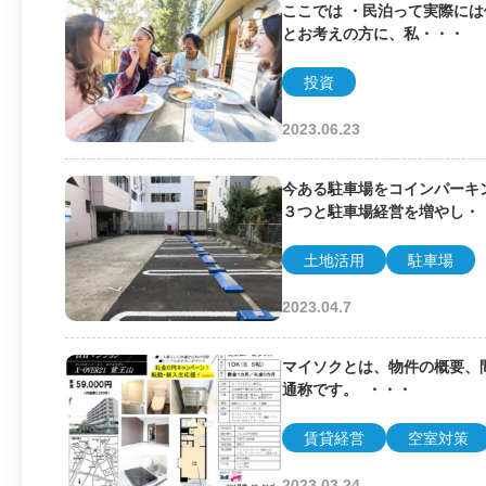
ここでは ・民泊って実際に
とお考えの方に、私・・・
投資
2023.06.23
今ある駐車場をコインパーキ
３つと駐車場経営を増やし・
土地活用
駐車場
2023.04.7
マイソクとは、物件の概要、
通称です。 ・・・
賃貸経営
空室対策
2023.03.24