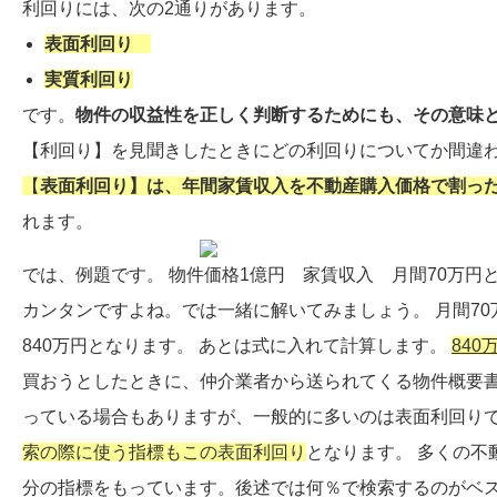
利回りには、次の2通りがあります。
表面
利回り
実質利回り
です。
物件の収益性を正しく判断するためにも、その意味
【利回り】を見聞きしたときにどの利回りについてか間違わ
【
表面
利回り】は、年間家賃収入を不動産購入価格で割った
れます。
では、例題です。 物件価格1億円 家賃収入 月間70万
カンタンですよね。では一緒に解いてみましょう。 月間70
840万円となります。 あとは式に入れて計算します。
840
万
買おうとしたときに、仲介業者から送られてくる物件概要
っている場合もありますが、一般的に多いのは表面利回りで
索の際に使う指標もこの表面利回り
となります。 多くの
分の指標をもっています。後述では何％で検索するのがベス