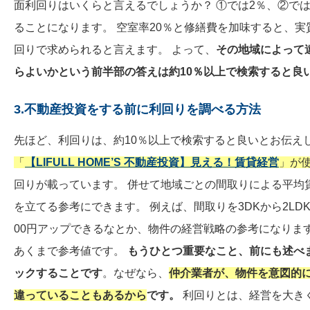
面利回りはいくらと言えるでしょうか？ ①では2％、②では6
ることになります。 空室率20％と修繕費を加味すると、実質
回りで求められると言えます。 よって、
その地域によって
らよいかという前半部の答えは約10％以上で検索すると良
3.不動産投資をする前に利回りを調べる方法
先ほど、利回りは、約10％以上で検索すると良いとお伝え
「
【LIFULL HOME’S 不動産投資】見える！賃貸経営
」が
回りが載っています。 併せて地域ごとの間取りによる平均
を立てる参考にできます。 例えば、間取りを3DKから2LDK
00円アップできるなとか、物件の経営戦略の参考になりま
あくまで参考値です。
もうひとつ重要なこと、前にも述べ
ックすることです
。なぜなら、
仲介
業者が、物件を意図的
違っていることもあるから
です。
利回りとは、経営を大き