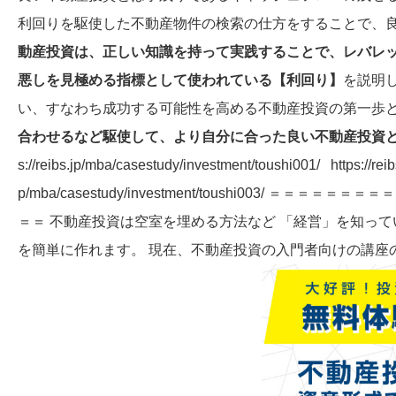
利回りを駆使した不動産物件の検索の仕方をすることで、良
動産投資は、正しい知識を持って実践することで、レバレ
悪しを見極める指標として使われている【利回り】
を説明
い、すなわち成功する可能性を高める不動産投資の第一歩と
合わせるなど駆使して、より自分に合った良い不動産投資
s://reibs.jp/mba/casestudy/investment/toushi001/ https://reib
p/mba/casestudy/investment/toushi003/
＝＝ 不動産投資は空室を埋める方法など 「経営」を知っ
を簡単に作れます。 現在、不動産投資の入門者向けの講座の