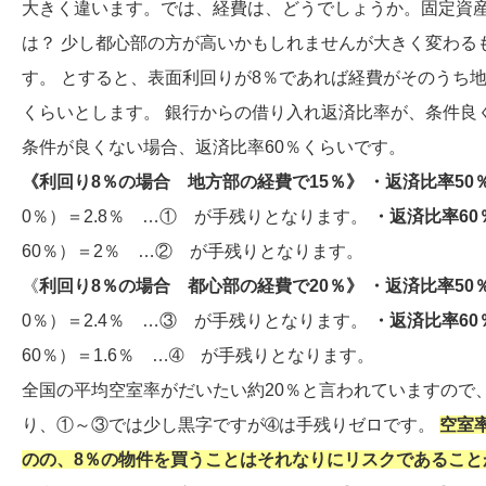
大きく違います。では、経費は、どうでしょうか。固定資
は？ 少し都心部の方が高いかもしれませんが大きく変わる
す。 とすると、表面利回りが8％であれば経費がそのうち地
くらいとします。 銀行からの借り入れ返済比率が、条件良
条件が良くない場合、返済比率60％くらいです。
《利回り8％の場合 地方部の経費で15％》
・返済比率50
0％）＝2.8％ …① が手残りとなります。
・返済比率6
60％）＝2％ …② が手残りとなります。
《
利回り8％の場合 都心部の経費で20％》
・返済比率50
0％）＝2.4％ …③ が手残りとなります。
・返済比率6
60％）＝1.6％ …➃ が手残りとなります。
全国の平均空室率がだいたい約20％と言われていますので、
り、①～③では少し黒字ですが➃は手残りゼロです。
空室
のの、8％の物件を買うことはそれなりにリスクであること