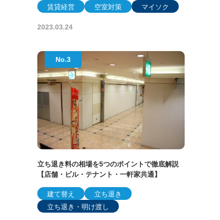
賃貸経営
空室対策
マイソク
2023.03.24
立ち退き料の相場を5つのポイントで徹底解説
【店舗・ビル・テナント・一軒家共通】
建て替え
立ち退き
立ち退き・明け渡し