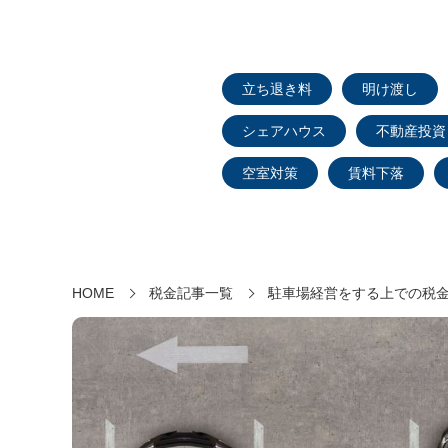
立ち退き料
明け渡し
シェアハウス
不動産投資
空室対策
賃料下落
HOME
税金記事一覧
駐車場経営をする上での税金