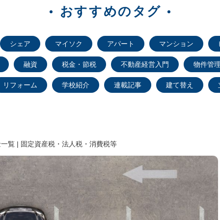
おすすめのタグ
シェア
マイソク
アパート
マンション
融資
税金・節税
不動産経営入門
物件管
リフォーム
学校紹介
連載記事
建て替え
一覧 | 固定資産税・法人税・消費税等