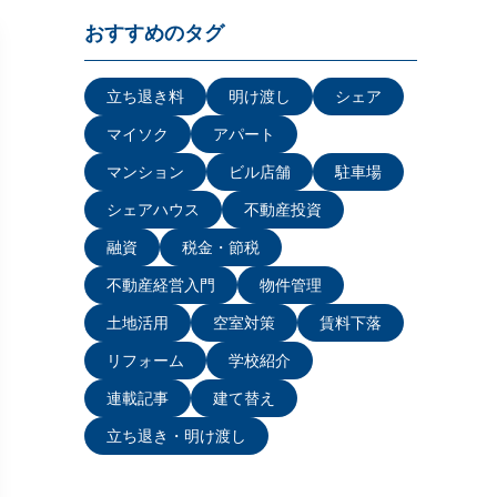
おすすめのタグ
立ち退き料
明け渡し
シェア
マイソク
アパート
マンション
ビル店舗
駐車場
シェアハウス
不動産投資
融資
税金・節税
不動産経営入門
物件管理
土地活用
空室対策
賃料下落
リフォーム
学校紹介
連載記事
建て替え
立ち退き・明け渡し