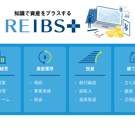
経営
資産運用
投資
建
対策
相続
銀行融資
立ち
管理
事業承継
副収入
建築
ォーム
税金
資産形成
立地