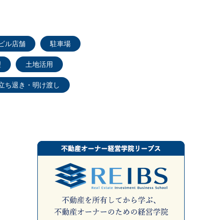
ビル店舗
駐車場
理
土地活用
立ち退き・明け渡し