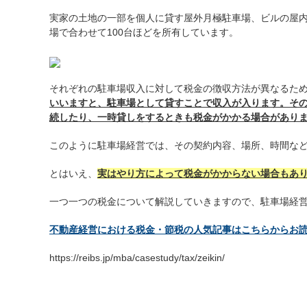
実家の土地の一部を個人に貸す屋外月極駐車場、ビルの屋
場で合わせて100台ほどを所有しています。
それぞれの駐車場収入に対して税金の徴収方法が異なるた
いいますと、駐車場として貸すことで収入が入ります。そ
続したり、一時貸しをするときも税金がかかる場合があり
このように駐車場経営では、その契約内容、場所、時間な
とはいえ、
実はやり方によって税金がかからない場合もあ
一つ一つの税金について解説していきますので、駐車場経
不動産経営における税金・節税の人気記事はこちらからお
https://reibs.jp/mba/casestudy/tax/zeikin/