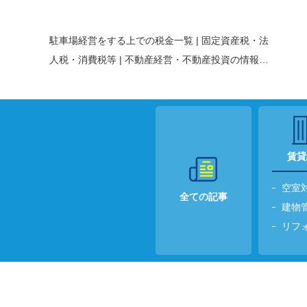
駐車場経営をする上での税金一覧 | 固定資産税・法
人税・消費税等 | 不動産経営・不動産投資の
情報メ
ディアREIBS＋
賃貸
空室
全ての記事
建物
リフ